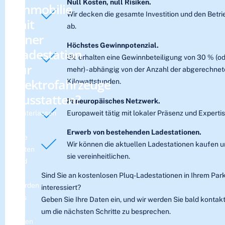
Null Kosten, null Risiken.
Immobilie
Wir decken die gesamte Investition und den Betri
mit
ab.
einer
Höchstes Gewinnpotenzial.
Ladestation
Sie erhalten eine Gewinnbeteiligung von 30 % (o
für
mehr) - abhängig von der Anzahl der abgerechne
Elektrofahrzeuge
Kilowattstunden.
ausstatten?
Paneuropäisches Netzwerk.
Europaweit tätig mit lokaler Präsenz und Experti
Hinterlassen
Sie
Erwerb von bestehenden Ladestationen.
Ihre
Wir können die aktuellen Ladestationen kaufen 
Daten
sie vereinheitlichen.
und
wir
Sind Sie an kostenlosen Pluq-Ladestationen in Ihrem Pa
werden
interessiert?
uns
Geben Sie Ihre Daten ein, und wir werden Sie bald kontakt
mit
um die nächsten Schritte zu besprechen.
Ihnen