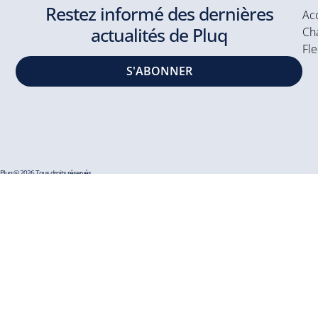
Restez informé des dernières
Acc
actualités de Pluq
Cha
Fle
S'ABONNER
Pluq © 2026 Tous droits réservés