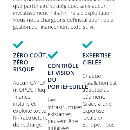
que partenaire stratégique, sans aucun
investissement initial ni frais d'exploitation.
Nous nous chargeons de
l'installation,
de
la
gestion,
du financement et
du suivi.
ZÉRO COÛT,
EXPERTISE
ZÉRO
CIBLÉE
CONTRÔLE
RISQUE
ET VISION
Chaque
DU
Aucun CAPEX
installation est
PORTEFEUILLE
ni OPEX. Pluq
adaptée au
finance,
bâtiment.
Les
installe et
Grâce à une
infrastructures
exploite toute
expertise
existantes
l’infrastructure
locale en
peuvent être
de recharge,
Europe, nous
intégrées