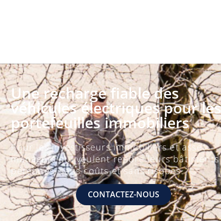
Une recharge fiable des
véhicules électriques pour le
portefeuilles immobiliers
Pour les investisseurs immobiliers et asset
managers qui veulent rendre leurs bâtiments
pérennes, sans coûts et sans risques.
CONTACTEZ-NOUS