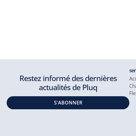
ser
Restez informé des dernières
Acc
actualités de Pluq
Cha
Fle
S'ABONNER