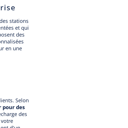
rise
des stations
ntées et qui
posent des
onnalisées
ur en une
ients. Selon
r pour des
recharge des
 votre
ment d'un