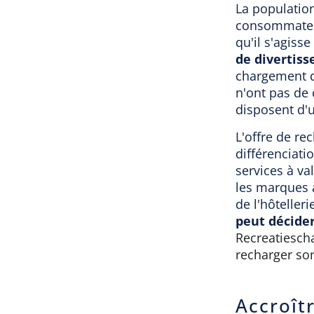
La population
consommateur
qu'il s'agisse
de divertis
chargement de
n'ont pas de 
disposent d'u
L'offre de re
différenciat
services à va
les marques à
de l'hôteller
peut décider
Recreatiescha
recharger son
Accroîtr