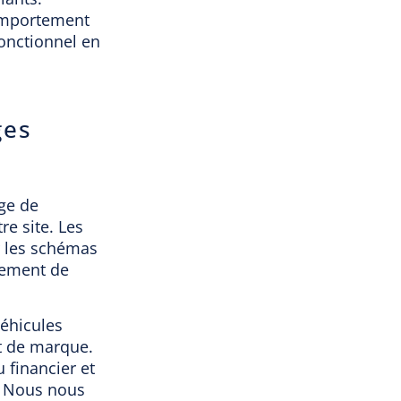
comportement
fonctionnel en
ges
ge de
re site. Les
r les schémas
ssement de
véhicules
et de marque.
 financier et
e. Nous nous