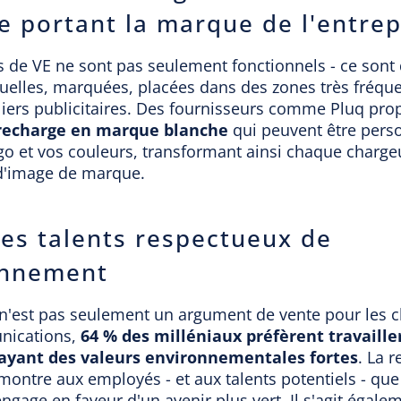
e portant la marque de l'entrep
 de VE ne sont pas seulement fonctionnels - ce sont 
uelles, marquées, placées dans des zones très fréque
liers publicitaires. Des fournisseurs comme Pluq pro
 recharge en marque blanche
qui peuvent être pers
go et vos couleurs, transformant ainsi chaque charge
d'image de marque.
 les talents respectueux de
onnement
 n'est pas seulement un argument de vente pour les cl
ications,
64 % des milléniaux préfèrent travaille
 ayant des valeurs environnementales fortes
. La 
montre aux employés - et aux talents potentiels - que
engage en faveur d'un avenir plus vert. Il s'agit égale