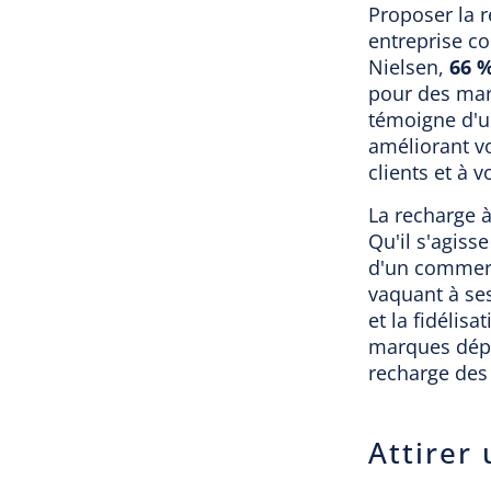
Proposer la r
entreprise c
Nielsen,
66 
pour des marq
témoigne d'u
améliorant vo
clients et à 
La recharge à
Qu'il s'agiss
d'un commerce
vaquant à ses
et la fidélis
marques dépas
recharge des
Attirer