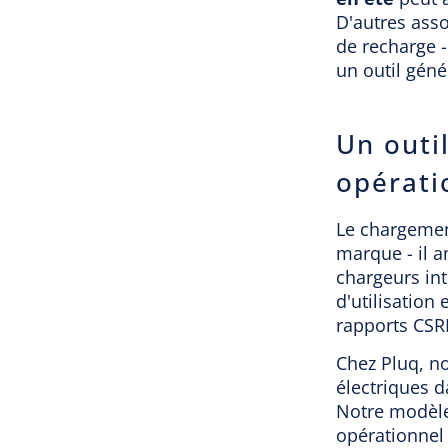
D'autres ass
de recharge -
un outil géné
Un outi
opérati
Le chargemen
marque - il a
chargeurs int
d'utilisation
rapports CSRD
Chez Pluq, no
électriques d
Notre modèl
opérationnel