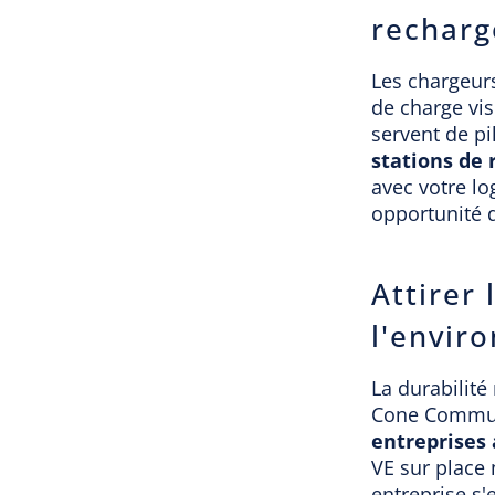
recharg
Les chargeurs
de charge vis
servent de pi
stations de
avec votre lo
opportunité 
Attirer
l'envir
La durabilité
Cone Commun
entreprises
VE sur place 
entreprise s'