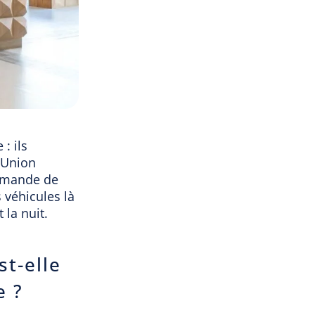
: ils
l'Union
demande de
s véhicules là
 la nuit.
st-elle
e ?