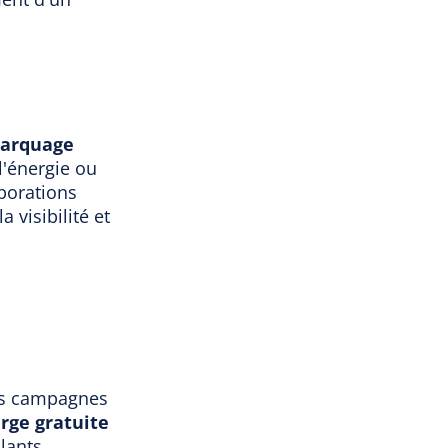
marquage
l'énergie ou
borations
 visibilité et
des campagnes
rge gratuite
lants.