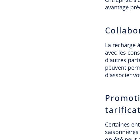
avantage pré
Collabo
La recharge à
avec les cons
d'autres part
peuvent perme
d'associer vo
Promoti
tarifica
Certaines ent
saisonnières
en été
peut a