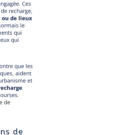
engagée. Ces
 de recharge,
 ou de lieux
sormais le
ments qui
ceux qui
ontre que les
iques, aident
'urbanisme et
 recharge
courses.
le de
ons de