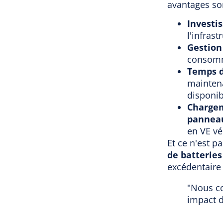
avantages son
Investi
l'infrast
Gestion 
consomm
Temps d
maintena
disponib
Chargem
panneau
en VE vé
Et ce n'est p
de batterie
excédentaire 
"Nous co
impact d