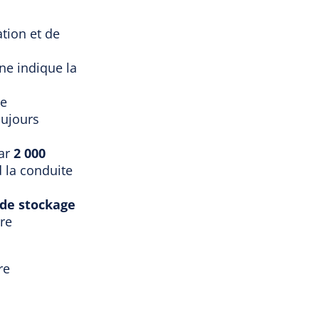
ation et de
ne indique la
ne
oujours
par
2 000
d la conduite
de stockage
ire
re