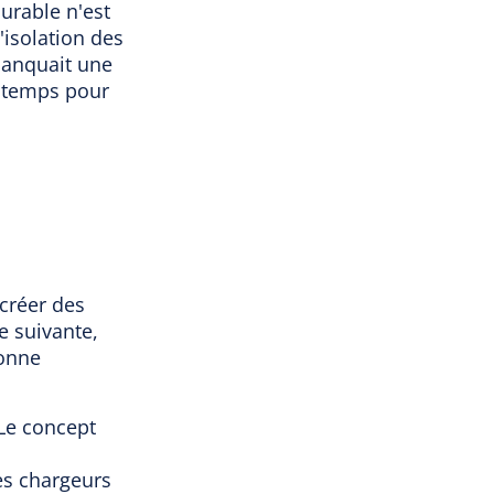
urable n'est
l'isolation des
 manquait une
u temps pour
 créer des
e suivante,
ionne
 Le concept
es chargeurs