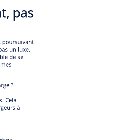
t, pas
t poursuivant
pas un luxe,
ble de se
lèmes
rge ?"
s. Cela
rgeurs à