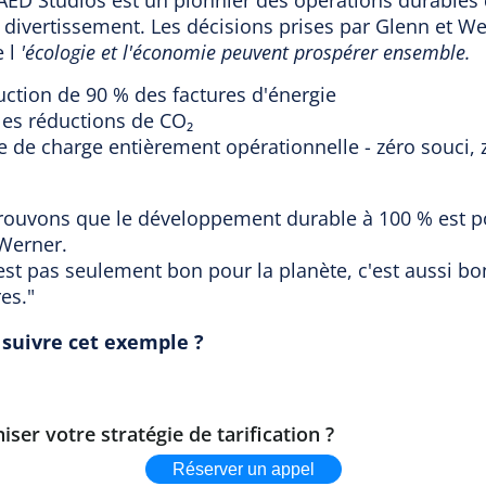
 AED Studios est un pionnier des opérations durables
u divertissement. Les décisions prises par Glenn et W
e l
'écologie et l'économie peuvent prospérer ensemble.
ction de 90 % des factures d'énergie
les réductions de CO₂
 de charge entièrement opérationnelle - zéro souci,
ouvons que le développement durable à 100 % est po
Werner.
'est pas seulement bon pour la planète, c'est aussi b
res."
 suivre cet exemple ?
iser votre stratégie de tarification ?
Réserver un appel