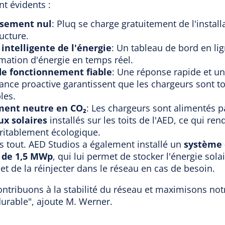
t évidents :
ssement nul
: Pluq se charge gratuitement de l'install
ructure.
intelligente de l'énergie
: Un tableau de bord en lig
ation d'énergie en temps réel.
e fonctionnement fiable
: Une réponse rapide et u
nce proactive garantissent que les chargeurs sont t
les.
ent neutre en CO₂
: Les chargeurs sont alimentés 
x solaires
installés sur les toits de l'AED, ce qui ren
ritablement écologique.
as tout. AED Studios a également installé un
système 
s de 1,5 MWp
, qui lui permet de stocker l'énergie sola
et de la réinjecter dans le réseau en cas de besoin.
ntribuons à la stabilité du réseau et maximisons not
urable", ajoute M. Werner.