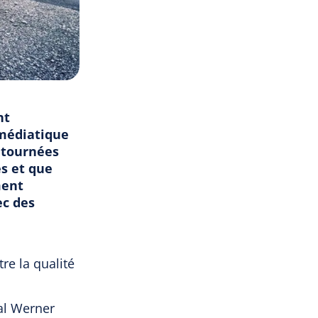
nt
 médiatique
 tournées
s et que
ment
ec des
e la qualité
al Werner