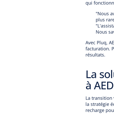
qui fonctionn
"Nous av
plus rar
"L'assist
Nous sav
Avec Pluq, A
facturation. 
résultats.
La sol
à AED
La transition
la stratégie 
recharge pour