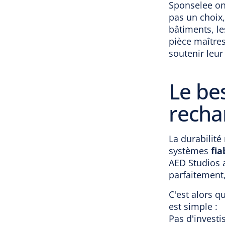
Sponselee ont
pas un choix, 
bâtiments, le
pièce maîtres
soutenir leur 
Le be
recha
La durabilité
systèmes
fia
AED Studios a
parfaitement
C'est alors q
est simple :
Pas d'investi