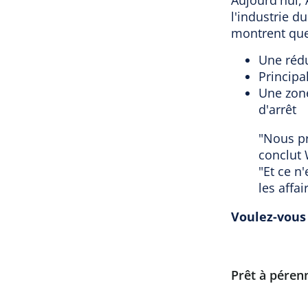
Aujourd'hui,
l'industrie d
montrent qu
Une rédu
Principa
Une zone
d'arrêt
"Nous pr
conclut 
"Et ce n
les affai
Voulez-vous
Prêt à pérenn