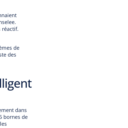
nnaient
nselee.
 réactif.
lèmes de
ste des
ligent
itement dans
15 bornes de
les