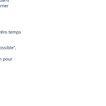
 dans
erner
 zéro temps
ssible",
on pour