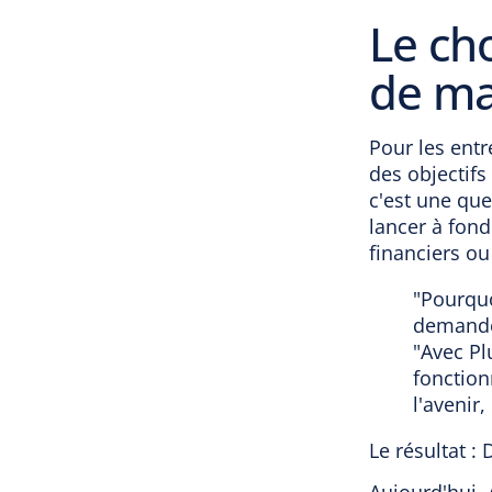
Le cho
de ma
Pour les entr
des objectifs
c'est une que
lancer à fon
financiers ou
"Pourquo
demande
"Avec Pl
fonction
l'avenir,
Le résultat : 