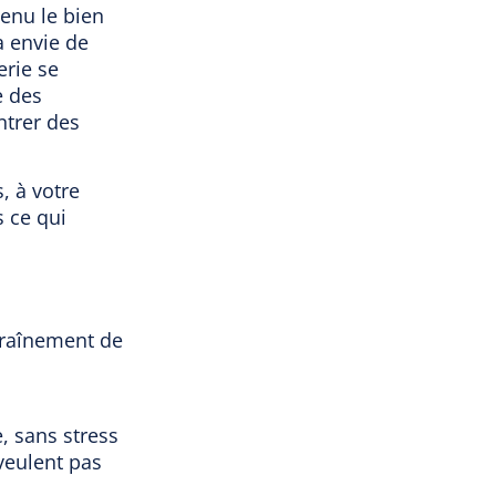
venu le bien
a envie de
erie se
e des
ntrer des
, à votre
s ce qui
traînement de
, sans stress
 veulent pas