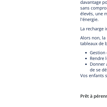
davantage pou
sans comprom
élevés, une m
l'énergie.
La recharge i
Alors non, la
tableaux de b
Gestion
Rendre l
Donner a
de se dé
Vos enfants s
Prêt à pérenn