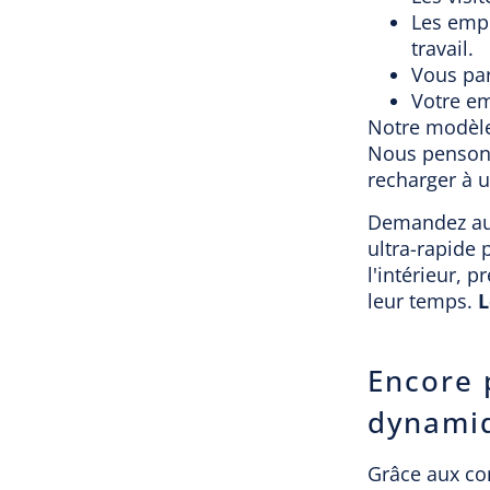
Les empl
travail.
Vous par
Votre em
Notre modèle 
Nous pensons 
recharger à u
Demandez au 
ultra-rapide
l'intérieur, 
leur temps.
L
Encore p
dynami
Grâce aux co