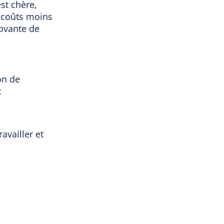
st chère,
s coûts moins
novante de
on de
:
availler et