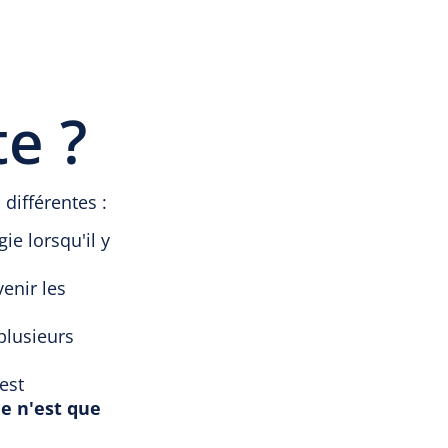
te ?
différentes :
ie lorsqu'il y
venir les
plusieurs
est
e n'est que