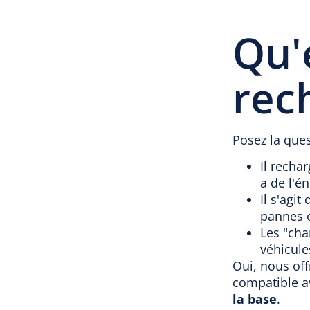
Qu'
rec
Posez la ques
Il rechar
a de l'é
Il s'agi
pannes o
Les "cha
véhicules
Oui, nous off
compatible a
la base
.