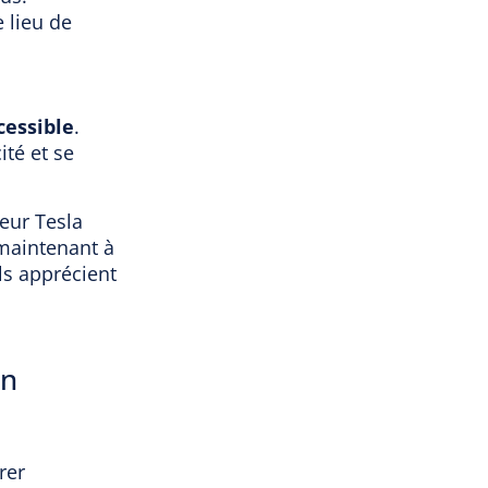
 lieu de
cessible
.
ité et se
eur Tesla
 maintenant à
ils apprécient
on
rer