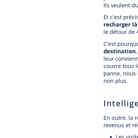
Ils veulent d
Et c'est préc
recharger là
le détour de 
C'est pourquo
destination
leur convien
couvre tous l
panne, nous l
non plus.
Intellig
En outre, la 
revenus et réd
Les visi