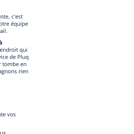
nte, c'est
votre équipe
il.
à
endroit qui
vice de Pluq
ur tombe en
gagnons rien
nte vos
lus.