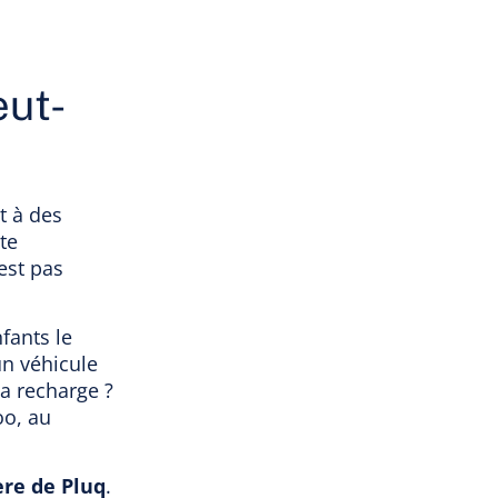
eut-
t à des
te
est pas
fants le
un véhicule
la recharge ?
oo, au
ère de Pluq
.