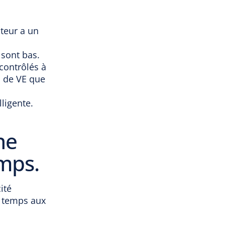
teur a un
 sont bas.
contrôlés à
s de VE que
lligente.
ne
emps.
ité
u temps aux