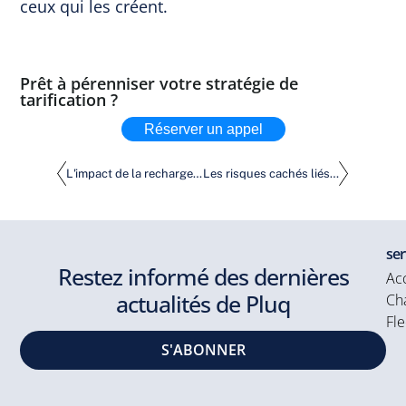
ceux qui les créent.
Prêt à pérenniser votre stratégie de
tarification ?
Réserver un appel
L'impact de la recharge des véhicules électriques sur le flux de trésorerie et la valeur des actifs
Les risques cachés liés à la possession d'une infrastructure de recharge pour VE
ser
Restez informé des dernières
Acc
actualités de Pluq
Cha
Fle
S'ABONNER