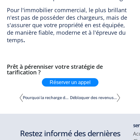
Pour l'immobilier commercial, le plus brillant
n'est pas de posséder des chargeurs, mais de
s'assurer que votre propriété en est équipée,
de manière fiable, moderne et à l'épreuve du
temps
.
Prêt à pérenniser votre stratégie de
tarification ?
Réserver un appel
Pourquoi la recharge des VE est-elle indispensable à l'immobilier d'entreprise ?
Débloquer des revenus sans investissement : La solution Pluq pour la recharge des véhicules électriques
ser
Restez informé des dernières
Acc