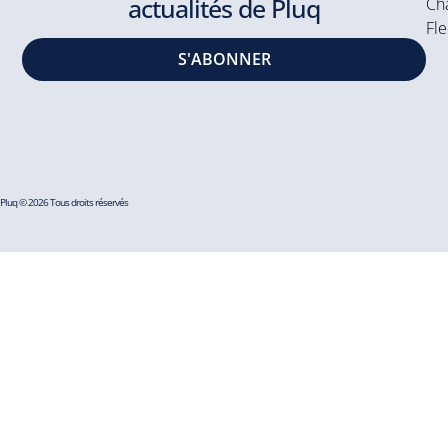
actualités de Pluq
Cha
Fle
S'ABONNER
Pluq © 2026 Tous droits réservés