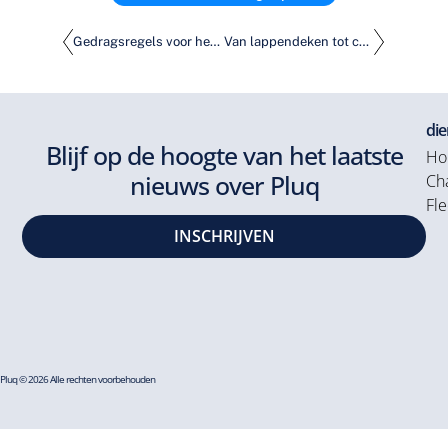
Gedragsregels voor het laden van elektrische auto's. Gun elkaar de ruimte.
Van lappendeken tot controle. Interview met EV-laadexpert Niels Stalenberg
die
Blijf op de hoogte van het laatste
Ho
nieuws over Pluq
Cha
Fle
INSCHRIJVEN
Pluq © 2026 Alle rechten voorbehouden